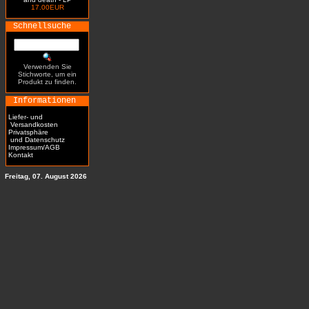
17.00EUR
Schnellsuche
Verwenden Sie
Stichworte, um ein
Produkt zu finden.
Informationen
Liefer- und
Versandkosten
Privatsphäre
und Datenschutz
Impressum/AGB
Kontakt
Freitag, 07. August 2026