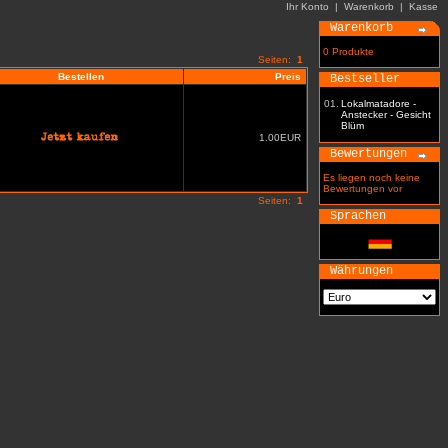
Ihr Konto
|
Warenkorb
|
Kasse
Warenkorb
0 Produkte
Seiten:
1
Bestellen
Preis
Bestseller
01.
Lokalmatadore -
Anstecker - Gesicht
Blüm
1.00EUR
Bewertungen
Es liegen noch keine
Bewertungen vor
Seiten:
1
Sprachen
Währungen