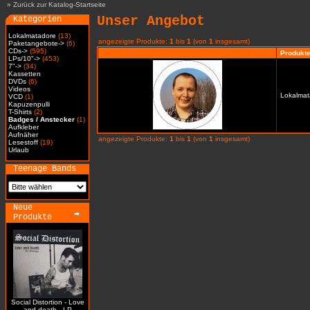
»
Zurück zur Katalog-Startseite
Unser Angebot
Kategorien
Lokalmatadore
(13)
angezeigte Produkte:
1
bis
1
(von
1
insgesamt)
Paketangebote->
(6)
CDs->
(595)
Produkte
LPs/10"->
(453)
7"->
(34)
Kassetten
DVDs
(6)
Videos
Lokalmat
VCD
(1)
Kapuzenpulli
T-Shirts
(2)
Badges / Anstecker
(1)
Aufkleber
Aufnäher
angezeigte Produkte:
1
bis
1
(von
1
insgesamt)
Lesestoff
(19)
Urlaub
Teenage Bands
Neue
Produkte
Social Distortion - Love
and death - LP