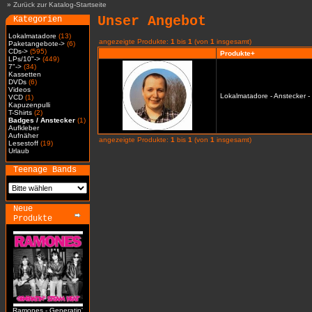
»
Zurück zur Katalog-Startseite
Unser Angebot
Kategorien
Lokalmatadore
(13)
angezeigte Produkte:
1
bis
1
(von
1
insgesamt)
Paketangebote->
(6)
CDs->
(595)
Produkte+
LPs/10"->
(449)
7"->
(34)
Kassetten
DVDs
(6)
Videos
Lokalmatadore - Anstecker -
VCD
(1)
Kapuzenpulli
T-Shirts
(2)
Badges / Anstecker
(1)
Aufkleber
Aufnäher
angezeigte Produkte:
1
bis
1
(von
1
insgesamt)
Lesestoff
(19)
Urlaub
Teenage Bands
Neue
Produkte
Ramones - Generatin'