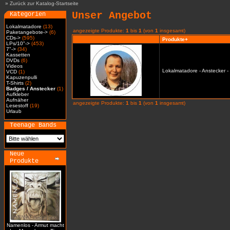
»
Zurück zur Katalog-Startseite
Unser Angebot
Kategorien
Lokalmatadore
(13)
angezeigte Produkte:
1
bis
1
(von
1
insgesamt)
Paketangebote->
(6)
CDs->
(595)
Produkte+
LPs/10"->
(453)
7"->
(34)
Kassetten
DVDs
(6)
Videos
Lokalmatadore - Anstecker -
VCD
(1)
Kapuzenpulli
T-Shirts
(2)
Badges / Anstecker
(1)
Aufkleber
Aufnäher
angezeigte Produkte:
1
bis
1
(von
1
insgesamt)
Lesestoff
(19)
Urlaub
Teenage Bands
Neue
Produkte
Namenlos - Armut macht