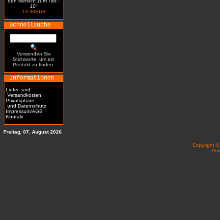
den Mensch zum Tier -
10"
13.00EUR
Schnellsuche
Verwenden Sie
Stichworte, um ein
Produkt zu finden.
Informationen
Liefer- und
Versandkosten
Privatsphäre
und Datenschutz
Impressum/AGB
Kontakt
Freitag, 07. August 2026
Copyright 
Po