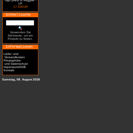
high priest of Reggae -
LP
17.00EUR
Schnellsuche
Verwenden Sie
Stichworte, um ein
Produkt zu finden.
Informationen
Liefer- und
Versandkosten
Privatsphäre
und Datenschutz
Impressum/AGB
Kontakt
Samstag, 08. August 2026