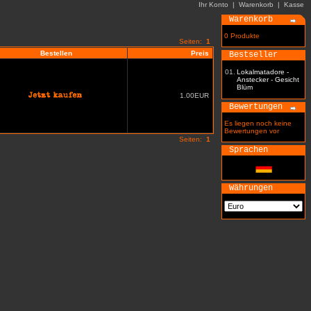
Ihr Konto
|
Warenkorb
|
Kasse
Warenkorb
0 Produkte
Seiten:
1
Bestellen
Preis
Bestseller
01.
Lokalmatadore -
Anstecker - Gesicht
Blüm
1.00EUR
Bewertungen
Es liegen noch keine
Bewertungen vor
Seiten:
1
Sprachen
Währungen