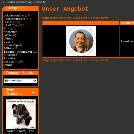
»
Zurück zur Katalog-Startseite
Unser Angebot
Kategorien
Lokalmatadore
(13)
angezeigte Produkte:
1
bis
1
(von
1
insgesamt)
Paketangebote->
(6)
CDs->
(595)
Produkt
LPs/10"->
(453)
7"->
(34)
Kassetten
DVDs
(6)
Videos
Lokalmat
VCD
(1)
Kapuzenpulli
T-Shirts
(2)
Badges / Anstecker
(1)
Aufkleber
Aufnäher
angezeigte Produkte:
1
bis
1
(von
1
insgesamt)
Lesestoff
(19)
Urlaub
Teenage Bands
Neue
Produkte
Aitken, Laurel - The