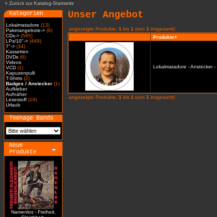
»
Zurück zur Katalog-Startseite
Unser Angebot
Kategorien
Lokalmatadore
(13)
angezeigte Produkte:
1
bis
1
(von
1
insgesamt)
Paketangebote->
(6)
CDs->
(595)
Produkte+
LPs/10"->
(449)
7"->
(34)
Kassetten
DVDs
(6)
Videos
Lokalmatadore - Anstecker -
VCD
(1)
Kapuzenpulli
T-Shirts
(2)
Badges / Anstecker
(1)
Aufkleber
Aufnäher
angezeigte Produkte:
1
bis
1
(von
1
insgesamt)
Lesestoff
(19)
Urlaub
Teenage Bands
Neue
Produkte
Namenlos - Freiheit,