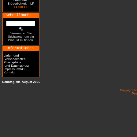
Gleichheit,
Brüderlichkeit! - LP
14.00EUR
Schnellsuche
Verwenden Sie
Stichworte, um ein
Produkt zu finden.
Informationen
Liefer- und
Versandkosten
Privatsphäre
und Datenschutz
Impressum/AGB
Kontakt
Sonntag, 09. August 2026
Copyright 
Po