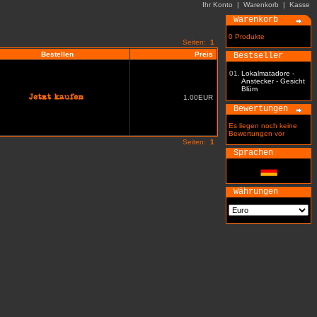
Ihr Konto
|
Warenkorb
|
Kasse
Warenkorb
0 Produkte
Seiten:
1
Bestellen
Preis
Bestseller
01.
Lokalmatadore -
Anstecker - Gesicht
Blüm
1.00EUR
Bewertungen
Es liegen noch keine
Bewertungen vor
Seiten:
1
Sprachen
Währungen