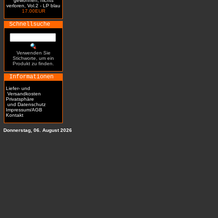
gewonnen, nichts
verloren, Vol.2 - LP blau
17.00EUR
Schnellsuche
Verwenden Sie
Stichworte, um ein
Produkt zu finden.
Informationen
Liefer- und
Versandkosten
Privatsphäre
und Datenschutz
Impressum/AGB
Kontakt
Donnerstag, 06. August 2026