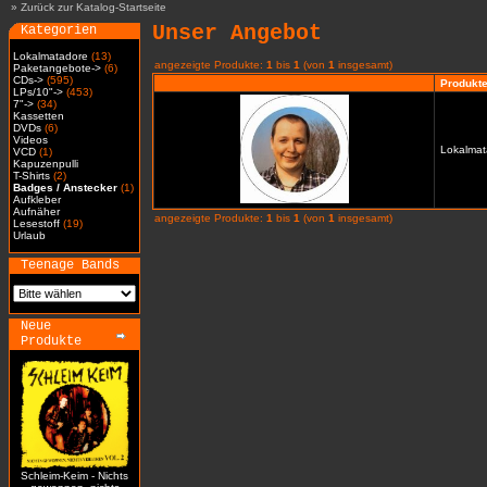
»
Zurück zur Katalog-Startseite
Unser Angebot
Kategorien
Lokalmatadore
(13)
angezeigte Produkte:
1
bis
1
(von
1
insgesamt)
Paketangebote->
(6)
CDs->
(595)
Produkt
LPs/10"->
(453)
7"->
(34)
Kassetten
DVDs
(6)
Videos
Lokalmat
VCD
(1)
Kapuzenpulli
T-Shirts
(2)
Badges / Anstecker
(1)
Aufkleber
Aufnäher
angezeigte Produkte:
1
bis
1
(von
1
insgesamt)
Lesestoff
(19)
Urlaub
Teenage Bands
Neue
Produkte
Schleim-Keim - Nichts