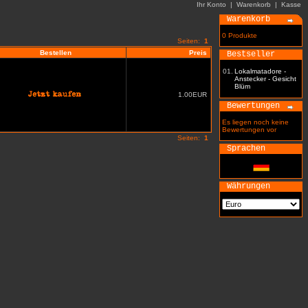
Ihr Konto
|
Warenkorb
|
Kasse
Warenkorb
0 Produkte
Seiten:
1
Bestellen
Preis
Bestseller
01.
Lokalmatadore -
Anstecker - Gesicht
Blüm
1.00EUR
Bewertungen
Es liegen noch keine
Bewertungen vor
Seiten:
1
Sprachen
Währungen