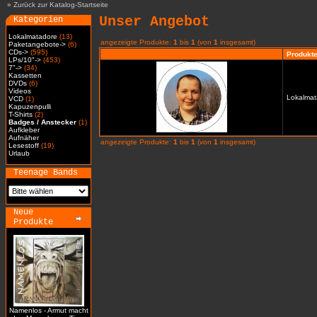
»
Zurück zur Katalog-Startseite
Unser Angebot
Kategorien
Lokalmatadore
(13)
angezeigte Produkte:
1
bis
1
(von
1
insgesamt)
Paketangebote->
(6)
CDs->
(595)
Produkt
LPs/10"->
(453)
7"->
(34)
Kassetten
DVDs
(6)
Videos
Lokalmat
VCD
(1)
Kapuzenpulli
T-Shirts
(2)
Badges / Anstecker
(1)
Aufkleber
Aufnäher
angezeigte Produkte:
1
bis
1
(von
1
insgesamt)
Lesestoff
(19)
Urlaub
Teenage Bands
Neue
Produkte
Namenlos - Armut macht