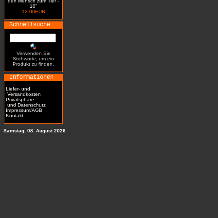
den Mensch zum Tier -
10"
13.00EUR
Schnellsuche
Verwenden Sie
Stichworte, um ein
Produkt zu finden.
Informationen
Liefer- und
Versandkosten
Privatsphäre
und Datenschutz
Impressum/AGB
Kontakt
Samstag, 08. August 2026