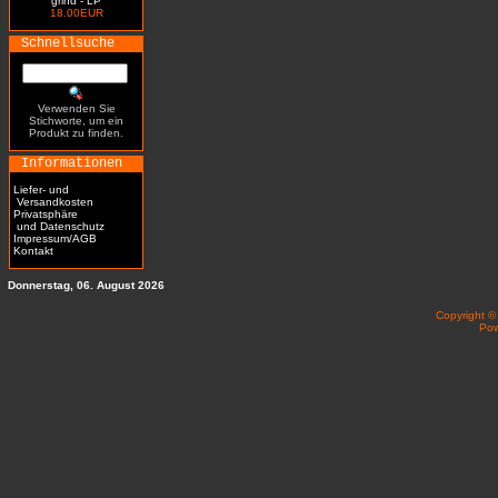
grind - LP
18.00EUR
Schnellsuche
Verwenden Sie
Stichworte, um ein
Produkt zu finden.
Informationen
Liefer- und
Versandkosten
Privatsphäre
und Datenschutz
Impressum/AGB
Kontakt
Donnerstag, 06. August 2026
Copyright 
Po