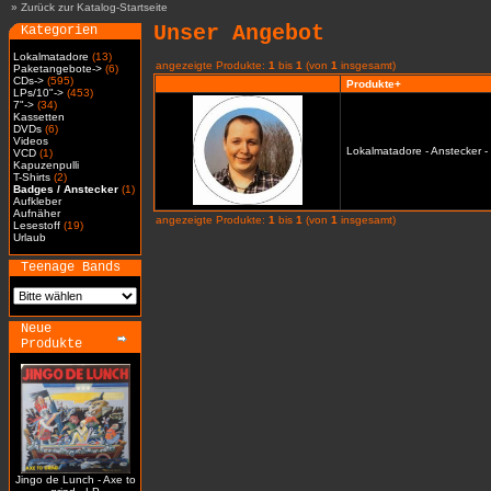
»
Zurück zur Katalog-Startseite
Unser Angebot
Kategorien
Lokalmatadore
(13)
angezeigte Produkte:
1
bis
1
(von
1
insgesamt)
Paketangebote->
(6)
CDs->
(595)
Produkte+
LPs/10"->
(453)
7"->
(34)
Kassetten
DVDs
(6)
Videos
Lokalmatadore - Anstecker -
VCD
(1)
Kapuzenpulli
T-Shirts
(2)
Badges / Anstecker
(1)
Aufkleber
Aufnäher
angezeigte Produkte:
1
bis
1
(von
1
insgesamt)
Lesestoff
(19)
Urlaub
Teenage Bands
Neue
Produkte
Jingo de Lunch - Axe to