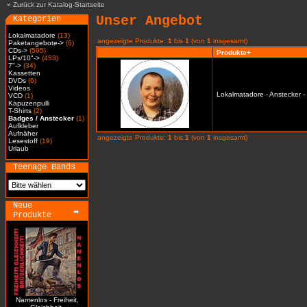
»
Zurück zur Katalog-Startseite
Unser Angebot
Kategorien
Lokalmatadore
(13)
angezeigte Produkte:
1
bis
1
(von
1
insgesamt)
Paketangebote->
(6)
CDs->
(595)
Produkte+
LPs/10"->
(453)
7"->
(34)
Kassetten
DVDs
(6)
Videos
Lokalmatadore - Anstecker -
VCD
(1)
Kapuzenpulli
T-Shirts
(2)
Badges / Anstecker
(1)
Aufkleber
Aufnäher
angezeigte Produkte:
1
bis
1
(von
1
insgesamt)
Lesestoff
(19)
Urlaub
Teenage Bands
Neue
Produkte
Namenlos - Freiheit,