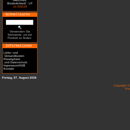
Gleichheit,
Brüderlichkeit! - LP
14.00EUR
Schnellsuche
Verwenden Sie
Stichworte, um ein
Produkt zu finden.
Informationen
Liefer- und
Versandkosten
Privatsphäre
und Datenschutz
Impressum/AGB
Kontakt
Freitag, 07. August 2026
Copyright 
Po