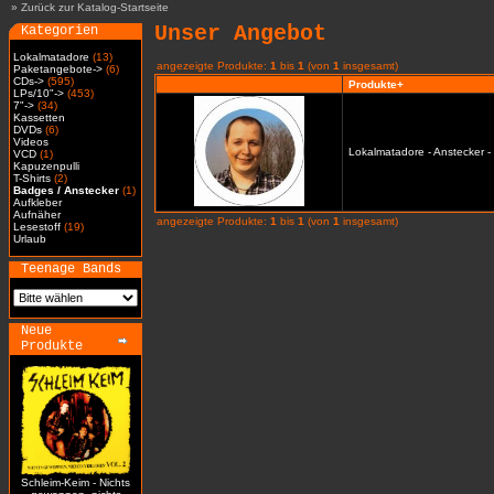
»
Zurück zur Katalog-Startseite
Unser Angebot
Kategorien
Lokalmatadore
(13)
angezeigte Produkte:
1
bis
1
(von
1
insgesamt)
Paketangebote->
(6)
CDs->
(595)
Produkte+
LPs/10"->
(453)
7"->
(34)
Kassetten
DVDs
(6)
Videos
Lokalmatadore - Anstecker -
VCD
(1)
Kapuzenpulli
T-Shirts
(2)
Badges / Anstecker
(1)
Aufkleber
Aufnäher
angezeigte Produkte:
1
bis
1
(von
1
insgesamt)
Lesestoff
(19)
Urlaub
Teenage Bands
Neue
Produkte
Schleim-Keim - Nichts