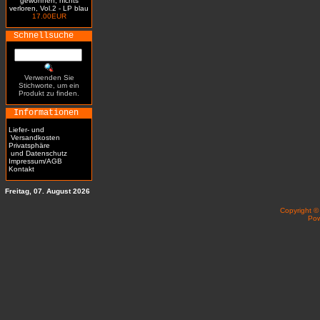
gewonnen, nichts
verloren, Vol.2 - LP blau
17.00EUR
Schnellsuche
Verwenden Sie
Stichworte, um ein
Produkt zu finden.
Informationen
Liefer- und
Versandkosten
Privatsphäre
und Datenschutz
Impressum/AGB
Kontakt
Freitag, 07. August 2026
Copyright 
Po