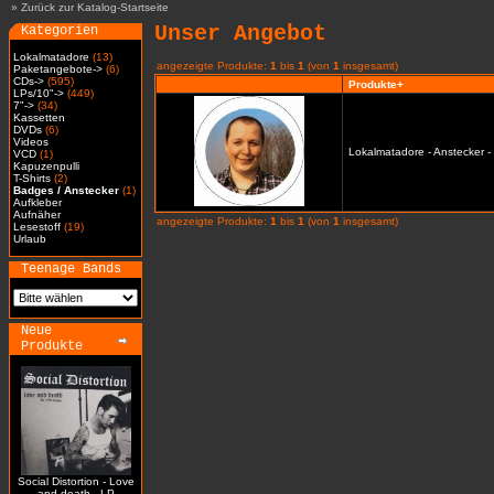
»
Zurück zur Katalog-Startseite
Unser Angebot
Kategorien
Lokalmatadore
(13)
angezeigte Produkte:
1
bis
1
(von
1
insgesamt)
Paketangebote->
(6)
CDs->
(595)
Produkte+
LPs/10"->
(449)
7"->
(34)
Kassetten
DVDs
(6)
Videos
Lokalmatadore - Anstecker -
VCD
(1)
Kapuzenpulli
T-Shirts
(2)
Badges / Anstecker
(1)
Aufkleber
Aufnäher
angezeigte Produkte:
1
bis
1
(von
1
insgesamt)
Lesestoff
(19)
Urlaub
Teenage Bands
Neue
Produkte
Social Distortion - Love
and death - LP