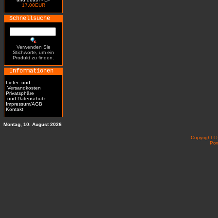
17.00EUR
Schnellsuche
Verwenden Sie
Stichworte, um ein
Produkt zu finden.
Informationen
Liefer- und
Versandkosten
Privatsphäre
und Datenschutz
Impressum/AGB
Kontakt
Montag, 10. August 2026
Copyright 
Po