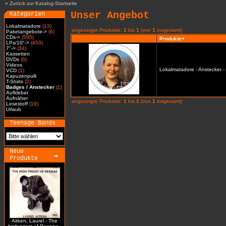
»
Zurück zur Katalog-Startseite
Unser Angebot
Kategorien
Lokalmatadore
(13)
angezeigte Produkte:
1
bis
1
(von
1
insgesamt)
Paketangebote->
(6)
CDs->
(595)
Produkte+
LPs/10"->
(453)
7"->
(34)
Kassetten
DVDs
(6)
Videos
Lokalmatadore - Anstecker -
VCD
(1)
Kapuzenpulli
T-Shirts
(2)
Badges / Anstecker
(1)
Aufkleber
Aufnäher
angezeigte Produkte:
1
bis
1
(von
1
insgesamt)
Lesestoff
(19)
Urlaub
Teenage Bands
Neue
Produkte
Aitken, Laurel - The