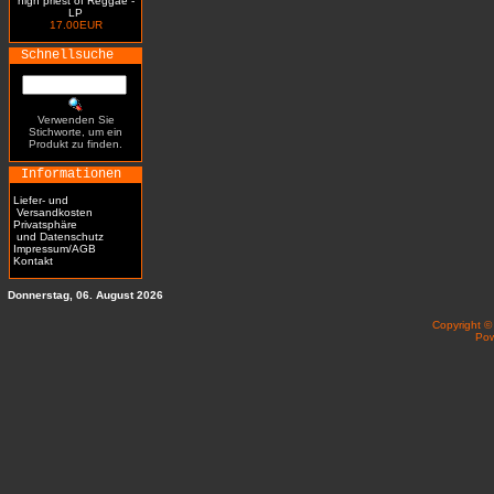
high priest of Reggae -
LP
17.00EUR
Schnellsuche
Verwenden Sie
Stichworte, um ein
Produkt zu finden.
Informationen
Liefer- und
Versandkosten
Privatsphäre
und Datenschutz
Impressum/AGB
Kontakt
Donnerstag, 06. August 2026
Copyright 
Po