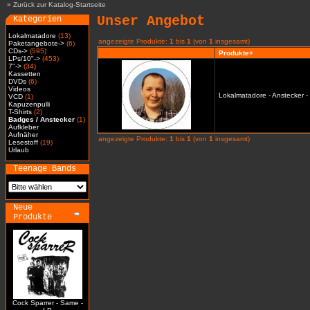
»
Zurück zur Katalog-Startseite
Unser Angebot
Kategorien
Lokalmatadore
(13)
angezeigte Produkte:
1
bis
1
(von
1
insgesamt)
Paketangebote->
(6)
CDs->
(595)
Produkte+
LPs/10"->
(453)
7"->
(34)
Kassetten
DVDs
(6)
Videos
Lokalmatadore - Anstecker -
VCD
(1)
Kapuzenpulli
T-Shirts
(2)
Badges / Anstecker
(1)
Aufkleber
Aufnäher
angezeigte Produkte:
1
bis
1
(von
1
insgesamt)
Lesestoff
(19)
Urlaub
Teenage Bands
Neue
Produkte
Cock Sparrer - Same -