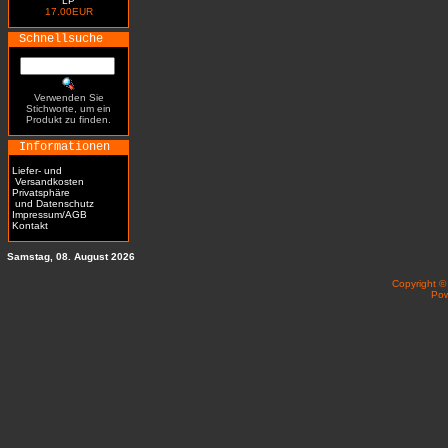
LP
17.00EUR
Schnellsuche
Verwenden Sie
Stichworte, um ein
Produkt zu finden.
Informationen
Liefer- und
Versandkosten
Privatsphäre
und Datenschutz
Impressum/AGB
Kontakt
Samstag, 08. August 2026
Copyright 
Po