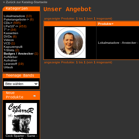
»
Zurück zur Katalog-Startseite
Unser Angebot
Kategorien
Lokalmatadore
(13)
angezeigte Produkte:
1
bis
1
(von
1
insgesamt)
Paketangebote->
(6)
CDs->
(595)
Produkte+
LPs/10"->
(453)
7"->
(34)
Kassetten
DVDs
(6)
Videos
Lokalmatadore - Anstecker -
VCD
(1)
Kapuzenpulli
T-Shirts
(2)
Badges / Anstecker
(1)
Aufkleber
Aufnäher
angezeigte Produkte:
1
bis
1
(von
1
insgesamt)
Lesestoff
(19)
Urlaub
Teenage Bands
Neue
Produkte
Cock Sparrer - Same -