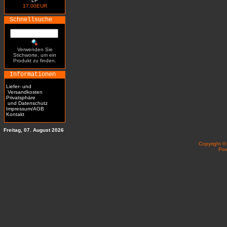
LP
17.00EUR
Schnellsuche
Verwenden Sie
Stichworte, um ein
Produkt zu finden.
Informationen
Liefer- und
Versandkosten
Privatsphäre
und Datenschutz
Impressum/AGB
Kontakt
Freitag, 07. August 2026
Copyright 
Po