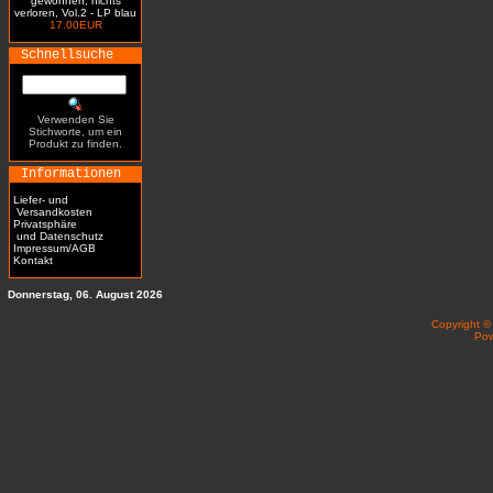
gewonnen, nichts
verloren, Vol.2 - LP blau
17.00EUR
Schnellsuche
Verwenden Sie
Stichworte, um ein
Produkt zu finden.
Informationen
Liefer- und
Versandkosten
Privatsphäre
und Datenschutz
Impressum/AGB
Kontakt
Donnerstag, 06. August 2026
Copyright 
Po