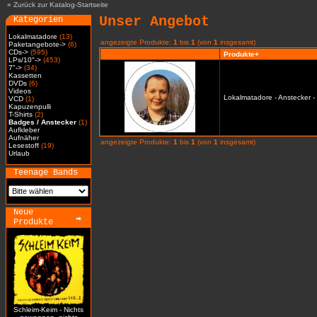
»
Zurück zur Katalog-Startseite
Unser Angebot
Kategorien
Lokalmatadore
(13)
angezeigte Produkte:
1
bis
1
(von
1
insgesamt)
Paketangebote->
(6)
CDs->
(595)
Produkte+
LPs/10"->
(453)
7"->
(34)
Kassetten
DVDs
(6)
Videos
Lokalmatadore - Anstecker -
VCD
(1)
Kapuzenpulli
T-Shirts
(2)
Badges / Anstecker
(1)
Aufkleber
Aufnäher
angezeigte Produkte:
1
bis
1
(von
1
insgesamt)
Lesestoff
(19)
Urlaub
Teenage Bands
Neue
Produkte
Schleim-Keim - Nichts