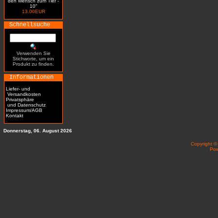
den Mensch zum Tier -
10"
13.00EUR
Schnellsuche
Verwenden Sie
Stichworte, um ein
Produkt zu finden.
Informationen
Liefer- und
Versandkosten
Privatsphäre
und Datenschutz
Impressum/AGB
Kontakt
Donnerstag, 06. August 2026
Copyright 
Po