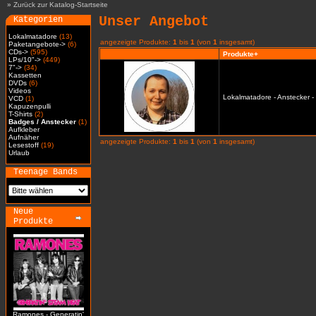
»
Zurück zur Katalog-Startseite
Unser Angebot
Kategorien
Lokalmatadore
(13)
angezeigte Produkte:
1
bis
1
(von
1
insgesamt)
Paketangebote->
(6)
CDs->
(595)
Produkte+
LPs/10"->
(449)
7"->
(34)
Kassetten
DVDs
(6)
Videos
Lokalmatadore - Anstecker -
VCD
(1)
Kapuzenpulli
T-Shirts
(2)
Badges / Anstecker
(1)
Aufkleber
Aufnäher
angezeigte Produkte:
1
bis
1
(von
1
insgesamt)
Lesestoff
(19)
Urlaub
Teenage Bands
Neue
Produkte
Ramones - Generatin'