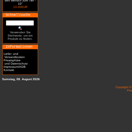
den Mensch zum Tier -
10"
13.00EUR
Schnellsuche
Verwenden Sie
Stichworte, um ein
Produkt zu finden.
Informationen
Liefer- und
Versandkosten
Privatsphäre
und Datenschutz
Impressum/AGB
Kontakt
Samstag, 08. August 2026
Copyright 
Po