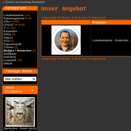
»
Zurück zur Katalog-Startseite
Unser Angebot
Kategorien
Lokalmatadore
(13)
angezeigte Produkte:
1
bis
1
(von
1
insgesamt)
Paketangebote->
(6)
CDs->
(595)
Produkte+
LPs/10"->
(449)
7"->
(34)
Kassetten
DVDs
(6)
Videos
Lokalmatadore - Anstecker -
VCD
(1)
Kapuzenpulli
T-Shirts
(2)
Badges / Anstecker
(1)
Aufkleber
Aufnäher
angezeigte Produkte:
1
bis
1
(von
1
insgesamt)
Lesestoff
(19)
Urlaub
Teenage Bands
Neue
Produkte
Namenlos - Armut macht