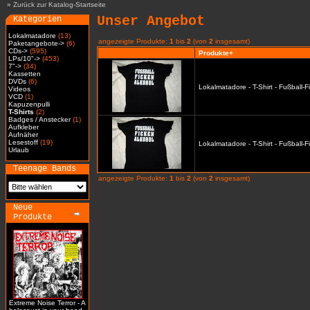
»
Zurück zur Katalog-Startseite
Unser Angebot
Kategorien
Lokalmatadore
(13)
angezeigte Produkte:
1
bis
2
(von
2
insgesamt)
Paketangebote->
(6)
CDs->
(595)
Produkte+
LPs/10"->
(453)
7"->
(34)
Kassetten
DVDs
(6)
Lokalmatadore - T-Shirt - Fußball-
Videos
VCD
(1)
Kapuzenpulli
T-Shirts
(2)
Badges / Anstecker
(1)
Aufkleber
Aufnäher
Lesestoff
(19)
Lokalmatadore - T-Shirt - Fußball-
Urlaub
Teenage Bands
angezeigte Produkte:
1
bis
2
(von
2
insgesamt)
Neue
Produkte
Extreme Noise Terror - A