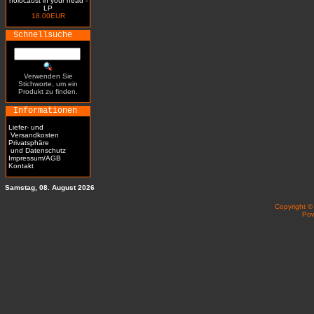
holocaust in your head -
LP
18.00EUR
Schnellsuche
Verwenden Sie
Stichworte, um ein
Produkt zu finden.
Informationen
Liefer- und
Versandkosten
Privatsphäre
und Datenschutz
Impressum/AGB
Kontakt
Samstag, 08. August 2026
Copyright 
Po