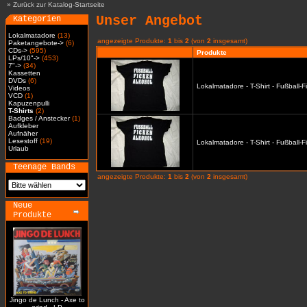
»
Zurück zur Katalog-Startseite
Unser Angebot
Kategorien
Lokalmatadore
(13)
angezeigte Produkte:
1
bis
2
(von
2
insgesamt)
Paketangebote->
(6)
CDs->
(595)
Produkte
LPs/10"->
(453)
7"->
(34)
Kassetten
DVDs
(6)
Lokalmatadore - T-Shirt - Fußball-
Videos
VCD
(1)
Kapuzenpulli
T-Shirts
(2)
Badges / Anstecker
(1)
Aufkleber
Aufnäher
Lesestoff
(19)
Lokalmatadore - T-Shirt - Fußball-
Urlaub
Teenage Bands
angezeigte Produkte:
1
bis
2
(von
2
insgesamt)
Neue
Produkte
Jingo de Lunch - Axe to