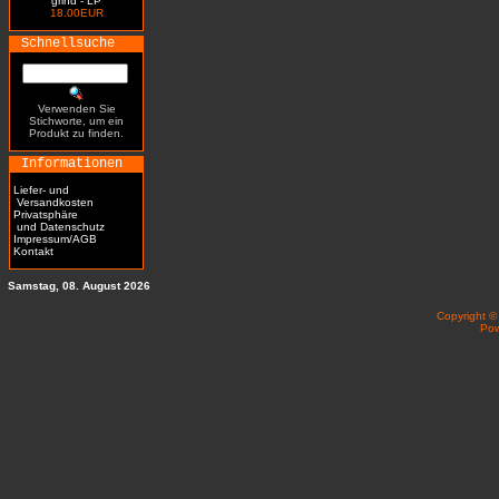
grind - LP
18.00EUR
Schnellsuche
Verwenden Sie
Stichworte, um ein
Produkt zu finden.
Informationen
Liefer- und
Versandkosten
Privatsphäre
und Datenschutz
Impressum/AGB
Kontakt
Samstag, 08. August 2026
Copyright 
Po