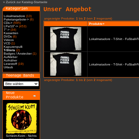
»
Zurück zur Katalog-Startseite
Unser Angebot
Kategorien
Lokalmatadore
(13)
angezeigte Produkte:
1
bis
2
(von
2
insgesamt)
Paketangebote->
(6)
CDs->
(595)
Produkte+
LPs/10"->
(453)
7"->
(34)
Kassetten
DVDs
(6)
Lokalmatadore - T-Shirt - Fußball-
Videos
VCD
(1)
Kapuzenpulli
T-Shirts
(2)
Badges / Anstecker
(1)
Aufkleber
Aufnäher
Lesestoff
(19)
Lokalmatadore - T-Shirt - Fußball-
Urlaub
Teenage Bands
angezeigte Produkte:
1
bis
2
(von
2
insgesamt)
Neue
Produkte
Schleim-Keim - Nichts