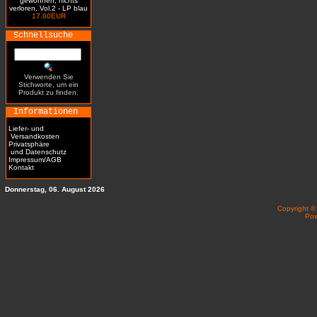
gewonnen, nichts
verloren, Vol.2 - LP blau
17.00EUR
Schnellsuche
Verwenden Sie
Stichworte, um ein
Produkt zu finden.
Informationen
Liefer- und
Versandkosten
Privatsphäre
und Datenschutz
Impressum/AGB
Kontakt
Donnerstag, 06. August 2026
Copyright 
Po