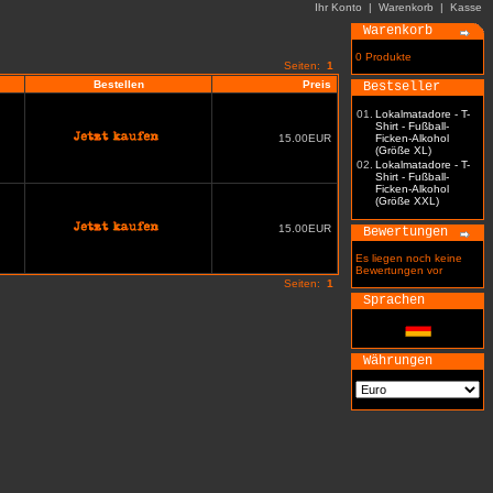
Ihr Konto
|
Warenkorb
|
Kasse
Warenkorb
0 Produkte
Seiten:
1
Bestellen
Preis
Bestseller
01.
Lokalmatadore - T-
Shirt - Fußball-
15.00EUR
Ficken-Alkohol
(Größe XL)
02.
Lokalmatadore - T-
Shirt - Fußball-
Ficken-Alkohol
(Größe XXL)
15.00EUR
Bewertungen
Es liegen noch keine
Bewertungen vor
Seiten:
1
Sprachen
Währungen