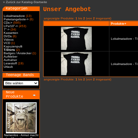
»
Zurück zur Katalog-Startseite
Unser Angebot
Kategorien
Lokalmatadore
(13)
angezeigte Produkte:
1
bis
2
(von
2
insgesamt)
Paketangebote->
(6)
CDs->
(595)
Produkte+
LPs/10"->
(453)
7"->
(34)
Kassetten
DVDs
(6)
Lokalmatadore - T-
Videos
VCD
(1)
Kapuzenpulli
T-Shirts
(2)
Badges / Anstecker
(1)
Aufkleber
Aufnäher
Lesestoff
(19)
Lokalmatadore - T-
Urlaub
Teenage Bands
angezeigte Produkte:
1
bis
2
(von
2
insgesamt)
Neue
Produkte
Namenlos - Armut macht