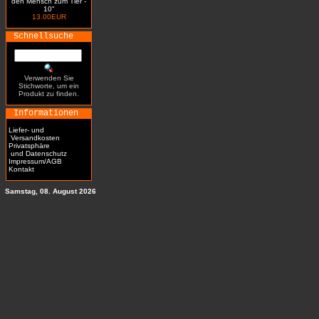
den Mensch zum Tier -
10"
13.00EUR
Schnellsuche
Verwenden Sie
Stichworte, um ein
Produkt zu finden.
Informationen
Liefer- und
Versandkosten
Privatsphäre
und Datenschutz
Impressum/AGB
Kontakt
Samstag, 08. August 2026