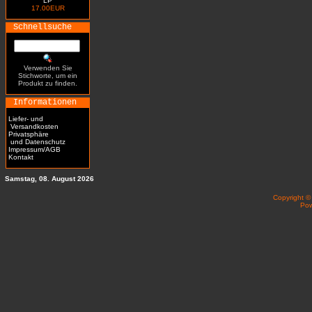
LP
17.00EUR
Schnellsuche
Verwenden Sie
Stichworte, um ein
Produkt zu finden.
Informationen
Liefer- und
Versandkosten
Privatsphäre
und Datenschutz
Impressum/AGB
Kontakt
Samstag, 08. August 2026
Copyright 
Po