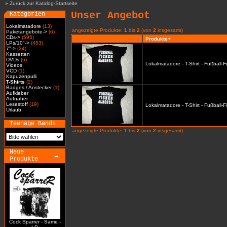
»
Zurück zur Katalog-Startseite
Unser Angebot
Kategorien
Lokalmatadore
(13)
angezeigte Produkte:
1
bis
2
(von
2
insgesamt)
Paketangebote->
(6)
CDs->
(595)
Produkte+
LPs/10"->
(453)
7"->
(34)
Kassetten
DVDs
(6)
Lokalmatadore - T-Shirt - Fußball-
Videos
VCD
(1)
Kapuzenpulli
T-Shirts
(2)
Badges / Anstecker
(1)
Aufkleber
Aufnäher
Lesestoff
(19)
Lokalmatadore - T-Shirt - Fußball-
Urlaub
Teenage Bands
angezeigte Produkte:
1
bis
2
(von
2
insgesamt)
Neue
Produkte
Cock Sparrer - Same -