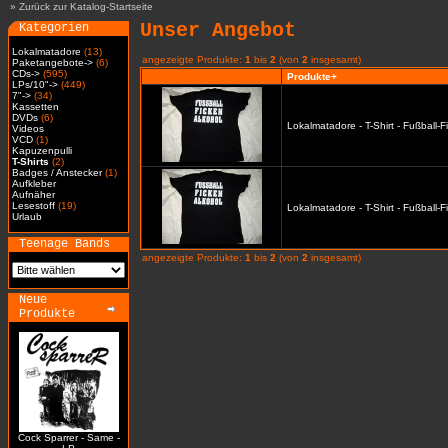
»
Zurück zur Katalog-Startseite
Unser Angebot
Kategorien
Lokalmatadore
(13)
angezeigte Produkte:
1
bis
2
(von
2
insgesamt)
Paketangebote->
(6)
CDs->
(595)
Produkte+
LPs/10"->
(449)
7"->
(34)
Kassetten
DVDs
(6)
Lokalmatadore - T-Shirt - Fußball-
Videos
VCD
(1)
Kapuzenpulli
T-Shirts
(2)
Badges / Anstecker
(1)
Aufkleber
Aufnäher
Lesestoff
(19)
Lokalmatadore - T-Shirt - Fußball-
Urlaub
Teenage Bands
angezeigte Produkte:
1
bis
2
(von
2
insgesamt)
Neue
Produkte
Cock Sparrer - Same -