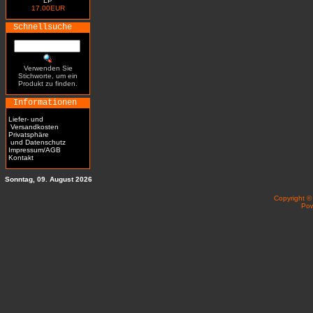
LP
17.00EUR
Schnellsuche
Verwenden Sie
Stichworte, um ein
Produkt zu finden.
Informationen
Liefer- und
Versandkosten
Privatsphäre
und Datenschutz
Impressum/AGB
Kontakt
Sonntag, 09. August 2026
Copyright 
Po