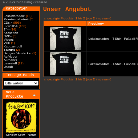
»
Zurück zur Katalog-Startseite
Unser Angebot
Kategorien
Lokalmatadore
(13)
angezeigte Produkte:
1
bis
2
(von
2
insgesamt)
Paketangebote->
(6)
CDs->
(595)
Produkte+
LPs/10"->
(453)
7"->
(34)
Kassetten
DVDs
(6)
Lokalmatadore - T-Shirt - Fußball-
Videos
VCD
(1)
Kapuzenpulli
T-Shirts
(2)
Badges / Anstecker
(1)
Aufkleber
Aufnäher
Lesestoff
(19)
Lokalmatadore - T-Shirt - Fußball-
Urlaub
Teenage Bands
angezeigte Produkte:
1
bis
2
(von
2
insgesamt)
Neue
Produkte
Schleim-Keim - Nichts