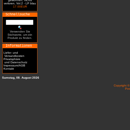
gewonnen, nichts
verloren, Vol.2 - LP blau
17.00EUR
Schnellsuche
Verwenden Sie
Stichworte, um ein
Produkt zu finden.
Informationen
Liefer- und
Versandkosten
Privatsphäre
und Datenschutz
Impressum/AGB
Kontakt
Samstag, 08. August 2026
Copyright 
Po