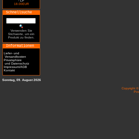
- LP
18.00EUR
Schnellsuche
Verwenden Sie
Stichworte, um ein
Produkt zu finden.
Informationen
Liefer- und
Versandkosten
Privatsphäre
und Datenschutz
Impressum/AGB
Kontakt
Sonntag, 09. August 2026
Copyright 
Po