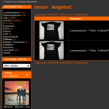
»
Zurück zur Katalog-Startseite
Unser Angebot
Kategorien
Lokalmatadore
(13)
angezeigte Produkte:
1
bis
2
(von
2
insgesamt)
Paketangebote->
(6)
CDs->
(595)
Produkte+
LPs/10"->
(449)
7"->
(34)
Kassetten
DVDs
(6)
Lokalmatadore - T-Shirt - Fußball-
Videos
VCD
(1)
Kapuzenpulli
T-Shirts
(2)
Badges / Anstecker
(1)
Aufkleber
Aufnäher
Lesestoff
(19)
Lokalmatadore - T-Shirt - Fußball-
Urlaub
Teenage Bands
angezeigte Produkte:
1
bis
2
(von
2
insgesamt)
Neue
Produkte
Meteors - Wreckin' crew