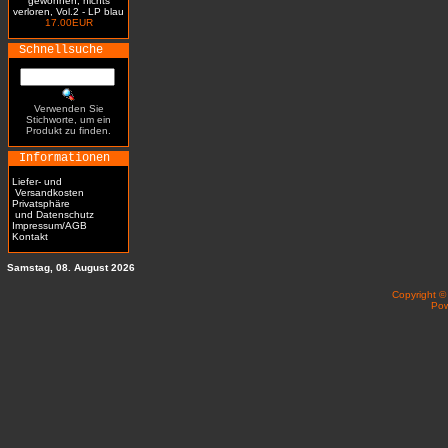
gewonnen, nichts
verloren, Vol.2 - LP blau
17.00EUR
Schnellsuche
Verwenden Sie
Stichworte, um ein
Produkt zu finden.
Informationen
Liefer- und
Versandkosten
Privatsphäre
und Datenschutz
Impressum/AGB
Kontakt
Samstag, 08. August 2026
Copyright 
Po