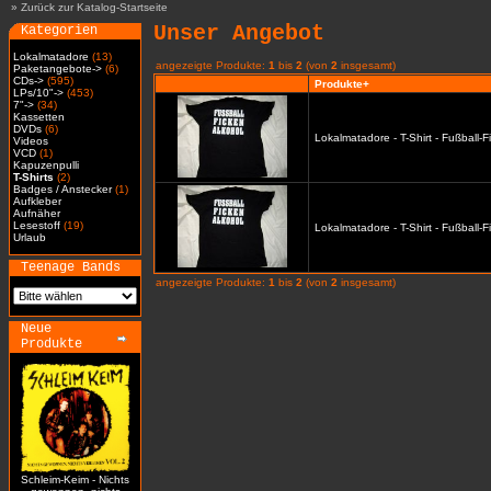
»
Zurück zur Katalog-Startseite
Unser Angebot
Kategorien
Lokalmatadore
(13)
angezeigte Produkte:
1
bis
2
(von
2
insgesamt)
Paketangebote->
(6)
CDs->
(595)
Produkte+
LPs/10"->
(453)
7"->
(34)
Kassetten
DVDs
(6)
Lokalmatadore - T-Shirt - Fußball-
Videos
VCD
(1)
Kapuzenpulli
T-Shirts
(2)
Badges / Anstecker
(1)
Aufkleber
Aufnäher
Lesestoff
(19)
Lokalmatadore - T-Shirt - Fußball-
Urlaub
Teenage Bands
angezeigte Produkte:
1
bis
2
(von
2
insgesamt)
Neue
Produkte
Schleim-Keim - Nichts