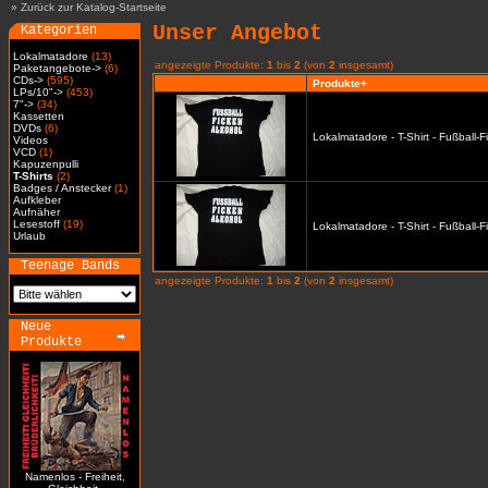
»
Zurück zur Katalog-Startseite
Unser Angebot
Kategorien
Lokalmatadore
(13)
angezeigte Produkte:
1
bis
2
(von
2
insgesamt)
Paketangebote->
(6)
CDs->
(595)
Produkte+
LPs/10"->
(453)
7"->
(34)
Kassetten
DVDs
(6)
Lokalmatadore - T-Shirt - Fußball-
Videos
VCD
(1)
Kapuzenpulli
T-Shirts
(2)
Badges / Anstecker
(1)
Aufkleber
Aufnäher
Lesestoff
(19)
Lokalmatadore - T-Shirt - Fußball-
Urlaub
Teenage Bands
angezeigte Produkte:
1
bis
2
(von
2
insgesamt)
Neue
Produkte
Namenlos - Freiheit,