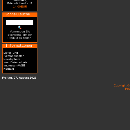
Gleichheit,
Brüderlichkeit! - LP
14.00EUR
Schnellsuche
Verwenden Sie
Stichworte, um ein
Produkt zu finden.
Informationen
Liefer- und
Versandkosten
Privatsphäre
und Datenschutz
Impressum/AGB
Kontakt
Freitag, 07. August 2026
Copyright 
Po