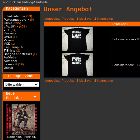
»
Zurück zur Katalog-Startseite
Unser Angebot
Kategorien
Lokalmatadore
(13)
angezeigte Produkte:
1
bis
2
(von
2
insgesamt)
Paketangebote->
(6)
CDs->
(595)
Produkte+
LPs/10"->
(453)
7"->
(34)
Kassetten
DVDs
(6)
Lokalmatadore - T-
Videos
VCD
(1)
Kapuzenpulli
T-Shirts
(2)
Badges / Anstecker
(1)
Aufkleber
Aufnäher
Lesestoff
(19)
Lokalmatadore - T-
Urlaub
Teenage Bands
angezeigte Produkte:
1
bis
2
(von
2
insgesamt)
Neue
Produkte
Namenlos - Freiheit,