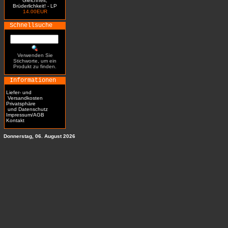
Gleichheit,
Brüderlichkeit! - LP
14.00EUR
Schnellsuche
Verwenden Sie
Stichworte, um ein
Produkt zu finden.
Informationen
Liefer- und
Versandkosten
Privatsphäre
und Datenschutz
Impressum/AGB
Kontakt
Donnerstag, 06. August 2026