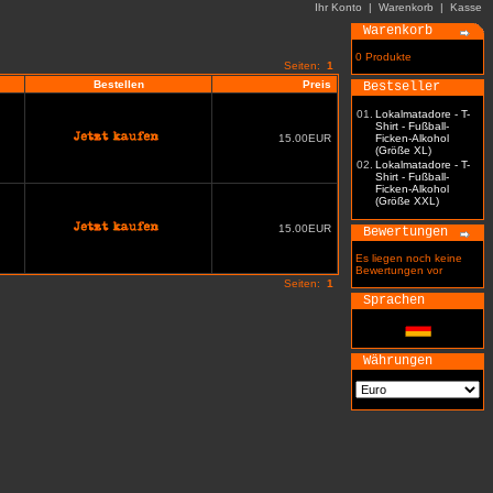
Ihr Konto
|
Warenkorb
|
Kasse
Warenkorb
0 Produkte
Seiten:
1
Bestellen
Preis
Bestseller
01.
Lokalmatadore - T-
Shirt - Fußball-
15.00EUR
Ficken-Alkohol
(Größe XL)
02.
Lokalmatadore - T-
Shirt - Fußball-
Ficken-Alkohol
(Größe XXL)
15.00EUR
Bewertungen
Es liegen noch keine
Bewertungen vor
Seiten:
1
Sprachen
Währungen