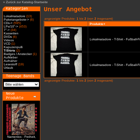
»
Zurück zur Katalog-Startseite
Unser Angebot
Kategorien
Lokalmatadore
(13)
angezeigte Produkte:
1
bis
2
(von
2
insgesamt)
Paketangebote->
(6)
CDs->
(595)
Produkte+
LPs/10"->
(453)
7"->
(34)
Kassetten
DVDs
(6)
Lokalmatadore - T-Shirt - Fußball-
Videos
VCD
(1)
Kapuzenpulli
T-Shirts
(2)
Badges / Anstecker
(1)
Aufkleber
Aufnäher
Lesestoff
(19)
Lokalmatadore - T-Shirt - Fußball-
Urlaub
Teenage Bands
angezeigte Produkte:
1
bis
2
(von
2
insgesamt)
Neue
Produkte
Namenlos - Freiheit,