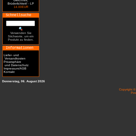
Gleichheit,
Brüderlichkeit! - LP
14.00EUR
Schnellsuche
Verwenden Sie
Stichworte, um ein
Produkt zu finden.
Informationen
Liefer- und
Versandkosten
Privatsphäre
und Datenschutz
Impressum/AGB
Kontakt
Donnerstag, 06. August 2026
Copyright 
Po