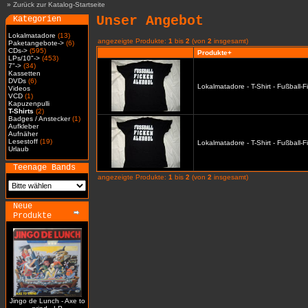
»
Zurück zur Katalog-Startseite
Unser Angebot
Kategorien
Lokalmatadore
(13)
angezeigte Produkte:
1
bis
2
(von
2
insgesamt)
Paketangebote->
(6)
CDs->
(595)
Produkte+
LPs/10"->
(453)
7"->
(34)
Kassetten
DVDs
(6)
Lokalmatadore - T-Shirt - Fußball-
Videos
VCD
(1)
Kapuzenpulli
T-Shirts
(2)
Badges / Anstecker
(1)
Aufkleber
Aufnäher
Lesestoff
(19)
Lokalmatadore - T-Shirt - Fußball-
Urlaub
Teenage Bands
angezeigte Produkte:
1
bis
2
(von
2
insgesamt)
Neue
Produkte
Jingo de Lunch - Axe to