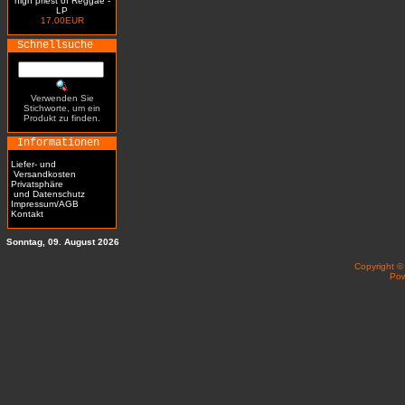
high priest of Reggae -
LP
17.00EUR
Schnellsuche
Verwenden Sie
Stichworte, um ein
Produkt zu finden.
Informationen
Liefer- und
Versandkosten
Privatsphäre
und Datenschutz
Impressum/AGB
Kontakt
Sonntag, 09. August 2026
Copyright 
Po