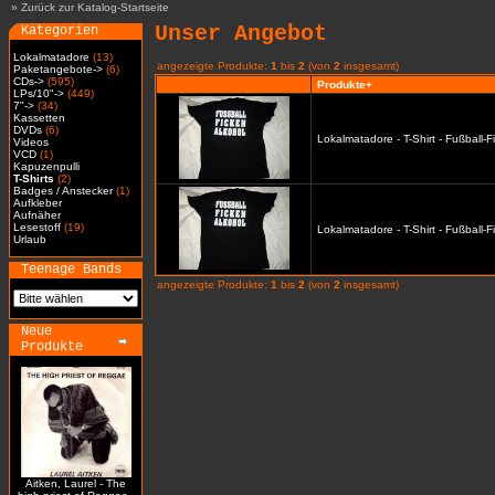
»
Zurück zur Katalog-Startseite
Unser Angebot
Kategorien
Lokalmatadore
(13)
angezeigte Produkte:
1
bis
2
(von
2
insgesamt)
Paketangebote->
(6)
CDs->
(595)
Produkte+
LPs/10"->
(449)
7"->
(34)
Kassetten
DVDs
(6)
Lokalmatadore - T-Shirt - Fußball-
Videos
VCD
(1)
Kapuzenpulli
T-Shirts
(2)
Badges / Anstecker
(1)
Aufkleber
Aufnäher
Lesestoff
(19)
Lokalmatadore - T-Shirt - Fußball-
Urlaub
Teenage Bands
angezeigte Produkte:
1
bis
2
(von
2
insgesamt)
Neue
Produkte
Aitken, Laurel - The