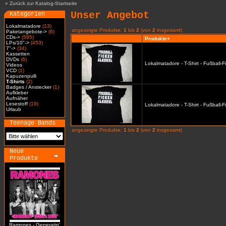
»
Zurück zur Katalog-Startseite
Unser Angebot
Kategorien
Lokalmatadore
(13)
angezeigte Produkte:
1
bis
2
(von
2
insgesamt)
Paketangebote->
(6)
CDs->
(595)
Produkte+
LPs/10"->
(453)
7"->
(34)
Kassetten
DVDs
(6)
Lokalmatadore - T-Shirt - Fußball-
Videos
VCD
(1)
Kapuzenpulli
T-Shirts
(2)
Badges / Anstecker
(1)
Aufkleber
Aufnäher
Lesestoff
(19)
Lokalmatadore - T-Shirt - Fußball-
Urlaub
Teenage Bands
angezeigte Produkte:
1
bis
2
(von
2
insgesamt)
Neue
Produkte
Ramones - Generatin'