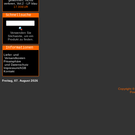
gewonnen, nichts
verloren, Vol.2 - LP blau
17.00EUR
Schnellsuche
Verwenden Sie
Stichworte, um ein
Produkt zu finden.
Informationen
Liefer- und
Versandkosten
Privatsphäre
und Datenschutz
Impressum/AGB
Kontakt
Freitag, 07. August 2026
Copyright 
Po