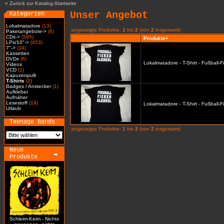
»
Zurück zur Katalog-Startseite
Unser Angebot
Kategorien
Lokalmatadore
(13)
angezeigte Produkte:
1
bis
2
(von
2
insgesamt)
Paketangebote->
(6)
CDs->
(595)
Produkte+
LPs/10"->
(453)
7"->
(34)
Kassetten
DVDs
(6)
Lokalmatadore - T-Shirt - Fußball-
Videos
VCD
(1)
Kapuzenpulli
T-Shirts
(2)
Badges / Anstecker
(1)
Aufkleber
Aufnäher
Lesestoff
(19)
Lokalmatadore - T-Shirt - Fußball-
Urlaub
Teenage Bands
angezeigte Produkte:
1
bis
2
(von
2
insgesamt)
Neue
Produkte
Schleim-Keim - Nichts