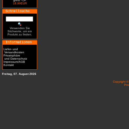
grind - LP
18.00EUR
Schnellsuche
Verwenden Sie
Stichworte, um ein
Produkt zu finden.
Informationen
Liefer- und
Versandkosten
Privatsphäre
und Datenschutz
Impressum/AGB
Kontakt
Freitag, 07. August 2026
Copyright 
Po