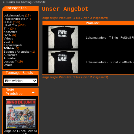
»
Zurück zur Katalog-Startseite
Unser Angebot
Kategorien
Lokalmatadore
(13)
angezeigte Produkte:
1
bis
2
(von
2
insgesamt)
Paketangebote->
(6)
CDs->
(595)
Produkte+
LPs/10"->
(453)
7"->
(34)
Kassetten
DVDs
(6)
Lokalmatadore - T-Shirt - Fußball-
Videos
VCD
(1)
Kapuzenpulli
T-Shirts
(2)
Badges / Anstecker
(1)
Aufkleber
Aufnäher
Lesestoff
(19)
Lokalmatadore - T-Shirt - Fußball-
Urlaub
Teenage Bands
angezeigte Produkte:
1
bis
2
(von
2
insgesamt)
Neue
Produkte
Jingo de Lunch - Axe to