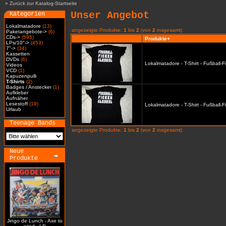
»
Zurück zur Katalog-Startseite
Unser Angebot
Kategorien
Lokalmatadore
(13)
angezeigte Produkte:
1
bis
2
(von
2
insgesamt)
Paketangebote->
(6)
CDs->
(595)
Produkte+
LPs/10"->
(453)
7"->
(34)
Kassetten
DVDs
(6)
Lokalmatadore - T-Shirt - Fußball-
Videos
VCD
(1)
Kapuzenpulli
T-Shirts
(2)
Badges / Anstecker
(1)
Aufkleber
Aufnäher
Lesestoff
(19)
Lokalmatadore - T-Shirt - Fußball-
Urlaub
Teenage Bands
angezeigte Produkte:
1
bis
2
(von
2
insgesamt)
Neue
Produkte
Jingo de Lunch - Axe to