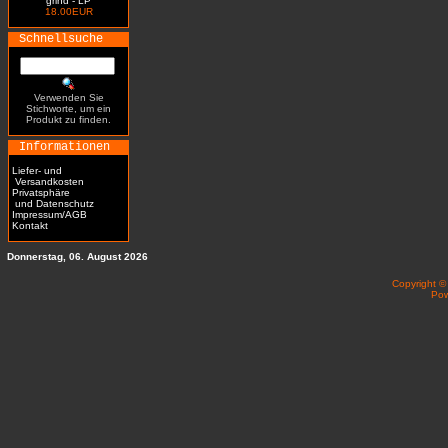
grind - LP
18.00EUR
Schnellsuche
Verwenden Sie
Stichworte, um ein
Produkt zu finden.
Informationen
Liefer- und
Versandkosten
Privatsphäre
und Datenschutz
Impressum/AGB
Kontakt
Donnerstag, 06. August 2026
Copyright 
Po