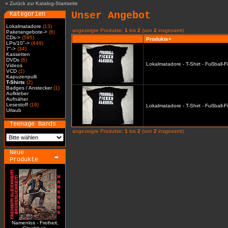
»
Zurück zur Katalog-Startseite
Unser Angebot
Kategorien
Lokalmatadore
(13)
angezeigte Produkte:
1
bis
2
(von
2
insgesamt)
Paketangebote->
(6)
CDs->
(595)
Produkte+
LPs/10"->
(449)
7"->
(34)
Kassetten
DVDs
(6)
Lokalmatadore - T-Shirt - Fußball-
Videos
VCD
(1)
Kapuzenpulli
T-Shirts
(2)
Badges / Anstecker
(1)
Aufkleber
Aufnäher
Lesestoff
(19)
Lokalmatadore - T-Shirt - Fußball-
Urlaub
Teenage Bands
angezeigte Produkte:
1
bis
2
(von
2
insgesamt)
Neue
Produkte
Namenlos - Freiheit,