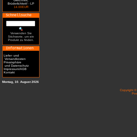
Gleichheit,
Brüderlichkeit! - LP
14.00EUR
Schnellsuche
Verwenden Sie
Stichworte, um ein
Produkt zu finden.
Informationen
Liefer- und
Versandkosten
Privatsphäre
und Datenschutz
Impressum/AGB
Kontakt
Montag, 10. August 2026
Copyright 
Po