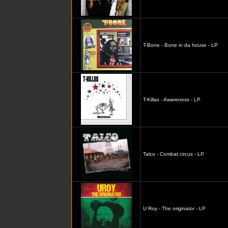
T-Bone - Bone in da house - LP
T-Killas - Awareness - LP
Talco - Combat circus - LP
U Roy - The originator - LP