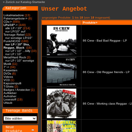
»
Zurück zur Katalog-Startseite
Unser Angebot
Kategorien
Lokalmatadore
(13)
angezeigte Produkte:
1
bis
18
(von
18
insgesamt)
Paketangebote->
(6)
CDs->
(595)
Produkte+
LPs/10"
->
(449)
alle LP / 10"
(214)
nur LP/10" auf
Teenage Rebel
(13)
nur sonstige LP/10"
86 Crew - Bad Bad Reggae - LP
Punk/HC/Oi!
(180)
nur LP / 10" Ska,
Reggae, Black
(18)
nur LP / 10" ...billy
(10)
nur LP / 10"
Metal/Hard Rock
(3)
nur LP / 10" sonstige
Musik
(11)
7"->
(34)
Kassetten
86 Crew - Old Reggae friends - LP
DVDs
(6)
Videos
VCD
(1)
Kapuzenpulli
T-Shirts
(2)
Badges / Anstecker
(1)
Aufkleber
Aufnäher
Lesestoff
(19)
Urlaub
86 Crew - Working class Reggae - 
Teenage Bands
Neue
Produkte