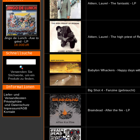
Aitken, Laurel - The fantastic - LP
Aitken, Laurel - The high priest of 
Jingo de Lunch - Axe to
grind - LP
18.00EUR
Schnellsuche
Babylon Whackers - Happy days with
Verwenden Sie
Stichworte, um ein
Produkt zu finden.
Informationen
Big Shot 4 - Fanzine (gebraucht)
Liefer- und
Versandkosten
Privatsphäre
und Datenschutz
Impressum/AGB
Braindead - After the fire - LP
Kontakt