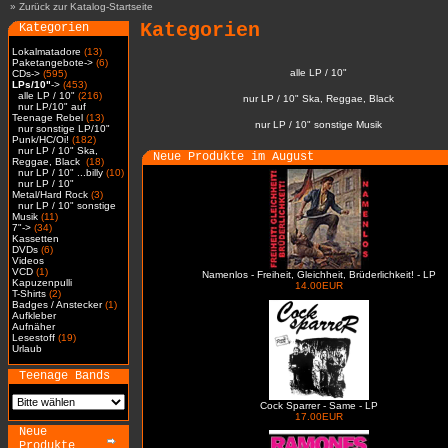
»
Zurück zur Katalog-Startseite
Kategorien
Kategorien
Lokalmatadore
(13)
Paketangebote->
(6)
alle LP / 10"
CDs->
(595)
LPs/10"
->
(453)
alle LP / 10"
(216)
nur LP / 10" Ska, Reggae, Black
nur LP/10" auf
Teenage Rebel
(13)
nur LP / 10" sonstige Musik
nur sonstige LP/10"
Punk/HC/Oi!
(182)
nur LP / 10" Ska,
Neue Produkte im August
Reggae, Black
(18)
nur LP / 10" ...billy
(10)
nur LP / 10"
Metal/Hard Rock
(3)
nur LP / 10" sonstige
Musik
(11)
7"->
(34)
Kassetten
DVDs
(6)
Videos
VCD
(1)
Namenlos - Freiheit, Gleichheit, Brüderlichkeit! - LP
Kapuzenpulli
14.00EUR
T-Shirts
(2)
Badges / Anstecker
(1)
Aufkleber
Aufnäher
Lesestoff
(19)
Urlaub
Teenage Bands
Cock Sparrer - Same - LP
17.00EUR
Neue
Produkte