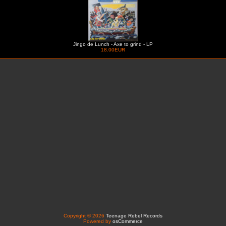
Jingo de Lunch - Axe to grind - LP
18.00EUR
Copyright © 2026
Teenage Rebel Records
Powered by
osCommerce