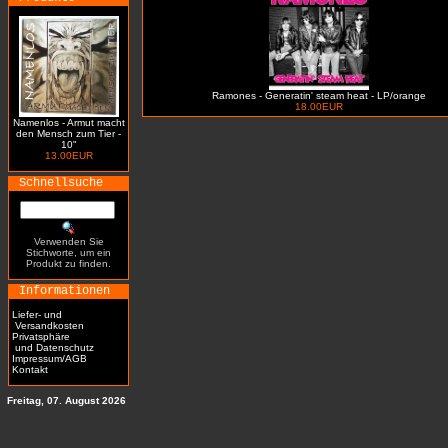
Ramones - Generatin' steam heat - LP/orange
18.00EUR
Namenlos - Armut macht
den Mensch zum Tier -
10"
13.00EUR
Schnellsuche
Verwenden Sie
Stichworte, um ein
Produkt zu finden.
Informationen
Liefer- und
Versandkosten
Privatsphäre
und Datenschutz
Impressum/AGB
Kontakt
Freitag, 07. August 2026