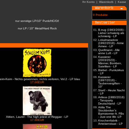
Ihr Konto
|
Warenkorb
|
Kasse
Warenkorb
0 Produkte
nur sonstige LP/10" Punk/HC/Oi!
Bestseller
nur LP / 10" Metal/Hard Rock
01.
B.trug (1983/2006) -
Lieber schwierig als
schmierig - LP
02.
Lokalmatadore
(1992/2018) - Arme
Armee - LP
03.
Quellmann - Alle
anne Luft - LP
04.
Kassierer
(2003/2023) -
Männer, Bomben,
Satelliten - LP
05.
Bärbel - Punkzirkus
- LP
06.
Kassierer
eim-Keim - Nichts gewonnen, nichts verloren, Vol.2 - LP blau
(1997/2016) -
17.00EUR
Taubenvergiften -
10"
07.
Start! - Heute Nacht
- LP
08.
Artless (1980/2016)
- Tanzparty
Deutschland - LP
09.
Attila The
Stockbroker´s
Barnstormer ft. FBs
Aitken, Laurel - The high priest of Reggae - LP
- Just one life -LP
17.00EUR
10.
Knochenfabrik -
Ameisenstaat - LP