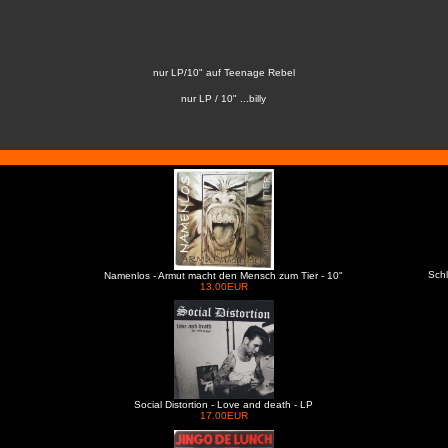
nur LP/10" auf Teenage Rebel
nur LP / 10" ...billy
Schl
Namenlos - Armut macht den Mensch zum Tier - 10"
13.00EUR
Social Distortion - Love and death - LP
17.00EUR