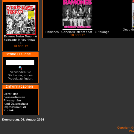
Jingo de
Ramones - Generatin' steam heat - LP/orange
18.00EUR
Extreme Noise Terror - A
holocaust in your head -
LP
18.00EUR
Schnellsuche
Verwenden Sie
Stichworte, um ein
Produkt zu finden.
Informationen
Liefer- und
Versandkosten
Privatsphäre
und Datenschutz
Impressum/AGB
Kontakt
Donnerstag, 06. August 2026
Copyright 
Po