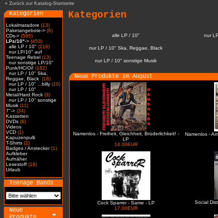
»
Zurück zur Katalog-Startseite
Kategorien
Kategorien
Lokalmatadore
(13)
Paketangebote->
(6)
alle LP / 10"
nur L
CDs->
(595)
LPs/10"
->
(453)
alle LP / 10"
(216)
nur LP / 10" Ska, Reggae, Black
nur LP/10" auf
Teenage Rebel
(13)
nur LP / 10" sonstige Musik
nur sonstige LP/10"
Punk/HC/Oi!
(182)
nur LP / 10" Ska,
Neue Produkte im August
Reggae, Black
(18)
nur LP / 10" ...billy
(10)
nur LP / 10"
Metal/Hard Rock
(3)
nur LP / 10" sonstige
Musik
(11)
7"->
(34)
Kassetten
DVDs
(6)
Videos
VCD
(1)
Namenlos - Freiheit, Gleichheit, Brüderlichkeit! -
Namenlos - Ar
Kapuzenpulli
LP
T-Shirts
(2)
14.00EUR
Badges / Anstecker
(1)
Aufkleber
Aufnäher
Lesestoff
(19)
Urlaub
Teenage Bands
Social Dis
Cock Sparrer - Same - LP
17.00EUR
Neue
Produkte