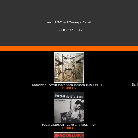
nur LP/10" auf Teenage Rebel
nur LP / 10" ...billy
Schl
Namenlos - Armut macht den Mensch zum Tier - 10"
13.00EUR
Social Distortion - Love and death - LP
17.00EUR