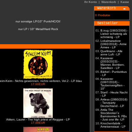
Ihr Konto
|
Warenkorb
|
Kasse
Warenkorb
0 Produkte
nur sonstige LP/10" Punk/HC/Oi!
Bestseller
nur LP / 10" Metal/Hard Rock
01.
B.trug (1983/2006) -
Lieber schwierig als
schmierig - LP
02.
Lokalmatadore
(1992/2018) - Arme
Armee - LP
03.
Quellmann - Alle
anne Luft - LP
04.
Kassierer
(2003/2023) -
Männer, Bomben,
Satelliten - LP
05.
Bärbel - Punkzirkus
- LP
06.
Kassierer
eim-Keim - Nichts gewonnen, nichts verloren, Vol.2 - LP blau
(1997/2016) -
17.00EUR
Taubenvergiften -
10"
07.
Start! - Heute Nacht
- LP
08.
Artless (1980/2016)
- Tanzparty
Deutschland - LP
09.
Attila The
Stockbroker´s
Barnstormer ft. FBs
Aitken, Laurel - The high priest of Reggae - LP
- Just one life -LP
17.00EUR
10.
Knochenfabrik -
Ameisenstaat - LP