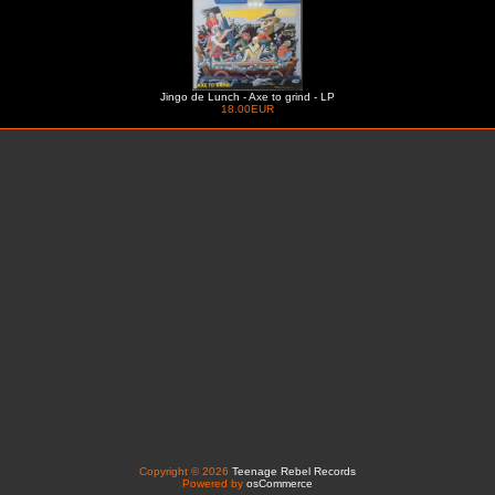
Jingo de Lunch - Axe to grind - LP
18.00EUR
Copyright © 2026
Teenage Rebel Records
Powered by
osCommerce