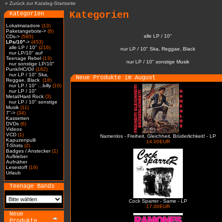
»
Zurück zur Katalog-Startseite
Kategorien
Kategorien
Lokalmatadore
(13)
Paketangebote->
(6)
alle LP / 10"
CDs->
(595)
LPs/10"
->
(453)
alle LP / 10"
(216)
nur LP / 10" Ska, Reggae, Black
nur LP/10" auf
Teenage Rebel
(13)
nur LP / 10" sonstige Musik
nur sonstige LP/10"
Punk/HC/Oi!
(182)
nur LP / 10" Ska,
Neue Produkte im August
Reggae, Black
(18)
nur LP / 10" ...billy
(10)
nur LP / 10"
Metal/Hard Rock
(3)
nur LP / 10" sonstige
Musik
(11)
7"->
(34)
Kassetten
DVDs
(6)
Videos
VCD
(1)
Namenlos - Freiheit, Gleichheit, Brüderlichkeit! - LP
Kapuzenpulli
14.00EUR
T-Shirts
(2)
Badges / Anstecker
(1)
Aufkleber
Aufnäher
Lesestoff
(19)
Urlaub
Teenage Bands
Cock Sparrer - Same - LP
17.00EUR
Neue
Produkte