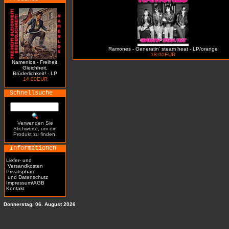
Ramones - Generatin' steam heat - LP/orange
18.00EUR
Namenlos - Freiheit,
Gleichheit,
Brüderlichkeit! - LP
14.00EUR
Schnellsuche
Verwenden Sie
Stichworte, um ein
Produkt zu finden.
Informationen
Liefer- und
Versandkosten
Privatsphäre
und Datenschutz
Impressum/AGB
Kontakt
Donnerstag, 06. August 2026