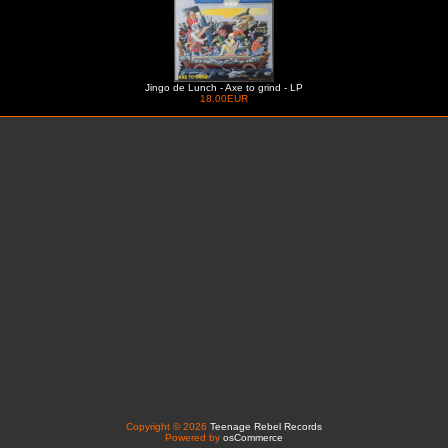
Jingo de Lunch - Axe to grind - LP
18.00EUR
Copyright © 2026
Teenage Rebel Records
Powered by
osCommerce