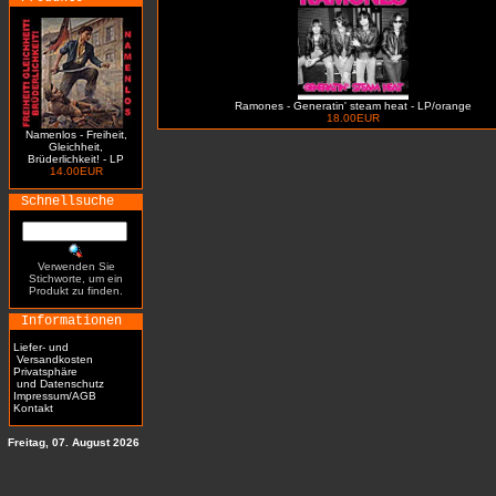
Ramones - Generatin' steam heat - LP/orange
18.00EUR
Namenlos - Freiheit,
Gleichheit,
Brüderlichkeit! - LP
14.00EUR
Schnellsuche
Verwenden Sie
Stichworte, um ein
Produkt zu finden.
Informationen
Liefer- und
Versandkosten
Privatsphäre
und Datenschutz
Impressum/AGB
Kontakt
Freitag, 07. August 2026