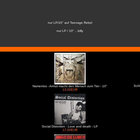
nur LP/10" auf Teenage Rebel
nur LP / 10" ...billy
Schl
Namenlos - Armut macht den Mensch zum Tier - 10"
13.00EUR
Social Distortion - Love and death - LP
17.00EUR