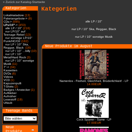
»
Zurück zur Katalog-Startseite
Kategorien
Kategorien
Lokalmatadore
(13)
Paketangebote->
(6)
alle LP / 10"
CDs->
(595)
LPs/10"
->
(453)
alle LP / 10"
(216)
nur LP / 10" Ska, Reggae, Black
nur LP/10" auf
Teenage Rebel
(13)
nur LP / 10" sonstige Musik
nur sonstige LP/10"
Punk/HC/Oi!
(182)
nur LP / 10" Ska,
Neue Produkte im August
Reggae, Black
(18)
nur LP / 10" ...billy
(10)
nur LP / 10"
Metal/Hard Rock
(3)
nur LP / 10" sonstige
Musik
(11)
7"->
(34)
Kassetten
DVDs
(6)
Videos
VCD
(1)
Namenlos - Freiheit, Gleichheit, Brüderlichkeit! - LP
Kapuzenpulli
14.00EUR
T-Shirts
(2)
Badges / Anstecker
(1)
Aufkleber
Aufnäher
Lesestoff
(19)
Urlaub
Teenage Bands
Cock Sparrer - Same - LP
17.00EUR
Neue
Produkte