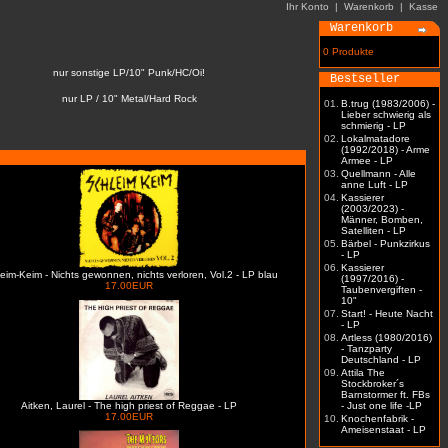
Ihr Konto
|
Warenkorb
|
Kasse
Warenkorb
0 Produkte
nur sonstige LP/10" Punk/HC/Oi!
Bestseller
nur LP / 10" Metal/Hard Rock
01.
B.trug (1983/2006) -
Lieber schwierig als
schmierig - LP
02.
Lokalmatadore
(1992/2018) - Arme
Armee - LP
03.
Quellmann - Alle
anne Luft - LP
04.
Kassierer
(2003/2023) -
Männer, Bomben,
Satelliten - LP
05.
Bärbel - Punkzirkus
- LP
06.
Kassierer
eim-Keim - Nichts gewonnen, nichts verloren, Vol.2 - LP blau
(1997/2016) -
17.00EUR
Taubenvergiften -
10"
07.
Start! - Heute Nacht
- LP
08.
Artless (1980/2016)
- Tanzparty
Deutschland - LP
09.
Attila The
Stockbroker´s
Barnstormer ft. FBs
Aitken, Laurel - The high priest of Reggae - LP
- Just one life -LP
17.00EUR
10.
Knochenfabrik -
Ameisenstaat - LP