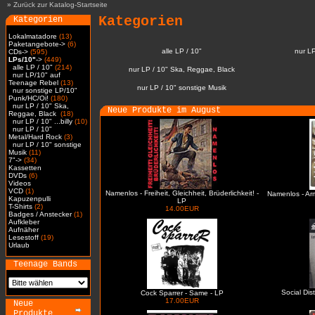
»
Zurück zur Katalog-Startseite
Kategorien
Kategorien
Lokalmatadore
(13)
Paketangebote->
(6)
alle LP / 10"
nur L
CDs->
(595)
LPs/10"
->
(449)
alle LP / 10"
(214)
nur LP / 10" Ska, Reggae, Black
nur LP/10" auf
Teenage Rebel
(13)
nur LP / 10" sonstige Musik
nur sonstige LP/10"
Punk/HC/Oi!
(180)
nur LP / 10" Ska,
Neue Produkte im August
Reggae, Black
(18)
nur LP / 10" ...billy
(10)
nur LP / 10"
Metal/Hard Rock
(3)
nur LP / 10" sonstige
Musik
(11)
7"->
(34)
Kassetten
DVDs
(6)
Videos
VCD
(1)
Namenlos - Freiheit, Gleichheit, Brüderlichkeit! -
Namenlos - Ar
Kapuzenpulli
LP
T-Shirts
(2)
14.00EUR
Badges / Anstecker
(1)
Aufkleber
Aufnäher
Lesestoff
(19)
Urlaub
Teenage Bands
Social Dis
Cock Sparrer - Same - LP
17.00EUR
Neue
Produkte