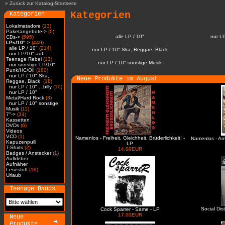
»
Zurück zur Katalog-Startseite
Kategorien
Kategorien
Lokalmatadore
(13)
Paketangebote->
(6)
alle LP / 10"
nur L
CDs->
(595)
LPs/10"
->
(449)
alle LP / 10"
(214)
nur LP / 10" Ska, Reggae, Black
nur LP/10" auf
Teenage Rebel
(13)
nur LP / 10" sonstige Musik
nur sonstige LP/10"
Punk/HC/Oi!
(180)
nur LP / 10" Ska,
Neue Produkte im August
Reggae, Black
(18)
nur LP / 10" ...billy
(10)
nur LP / 10"
Metal/Hard Rock
(3)
nur LP / 10" sonstige
Musik
(11)
7"->
(34)
Kassetten
DVDs
(6)
Videos
VCD
(1)
Namenlos - Freiheit, Gleichheit, Brüderlichkeit! -
Namenlos - Ar
Kapuzenpulli
LP
T-Shirts
(2)
14.00EUR
Badges / Anstecker
(1)
Aufkleber
Aufnäher
Lesestoff
(19)
Urlaub
Teenage Bands
Social Dis
Cock Sparrer - Same - LP
17.00EUR
Neue
Produkte