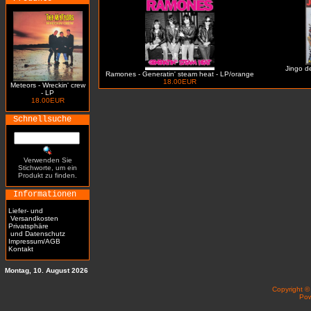
Jingo de
Ramones - Generatin' steam heat - LP/orange
18.00EUR
Meteors - Wreckin' crew
- LP
18.00EUR
Schnellsuche
Verwenden Sie
Stichworte, um ein
Produkt zu finden.
Informationen
Liefer- und
Versandkosten
Privatsphäre
und Datenschutz
Impressum/AGB
Kontakt
Montag, 10. August 2026
Copyright 
Po