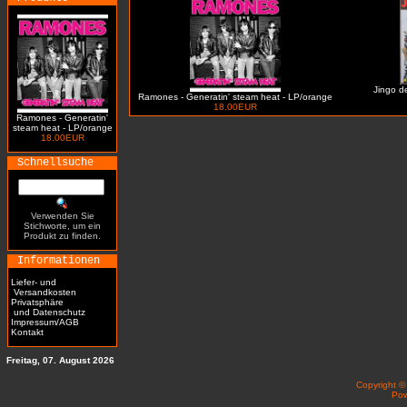
Jingo de
Ramones - Generatin' steam heat - LP/orange
18.00EUR
Ramones - Generatin'
steam heat - LP/orange
18.00EUR
Schnellsuche
Verwenden Sie
Stichworte, um ein
Produkt zu finden.
Informationen
Liefer- und
Versandkosten
Privatsphäre
und Datenschutz
Impressum/AGB
Kontakt
Freitag, 07. August 2026
Copyright 
Po