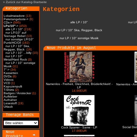
»
Zurück zur Katalog-Startseite
Kategorien
Kategorien
Lokalmatadore
(13)
Paketangebote->
(6)
alle LP / 10"
nur L
CDs->
(595)
LPs/10"
->
(453)
alle LP / 10"
(216)
nur LP / 10" Ska, Reggae, Black
nur LP/10" auf
Teenage Rebel
(13)
nur LP / 10" sonstige Musik
nur sonstige LP/10"
Punk/HC/Oi!
(182)
nur LP / 10" Ska,
Neue Produkte im August
Reggae, Black
(18)
nur LP / 10" ...billy
(10)
nur LP / 10"
Metal/Hard Rock
(3)
nur LP / 10" sonstige
Musik
(11)
7"->
(34)
Kassetten
DVDs
(6)
Videos
VCD
(1)
Namenlos - Freiheit, Gleichheit, Brüderlichkeit! -
Namenlos - Ar
Kapuzenpulli
LP
T-Shirts
(2)
14.00EUR
Badges / Anstecker
(1)
Aufkleber
Aufnäher
Lesestoff
(19)
Urlaub
Teenage Bands
Social Dis
Cock Sparrer - Same - LP
17.00EUR
Neue
Produkte