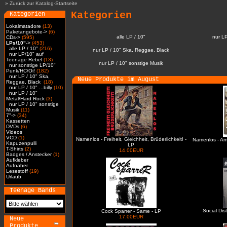
»
Zurück zur Katalog-Startseite
Kategorien
Kategorien
Lokalmatadore
(13)
Paketangebote->
(6)
alle LP / 10"
nur L
CDs->
(595)
LPs/10"
->
(453)
alle LP / 10"
(216)
nur LP / 10" Ska, Reggae, Black
nur LP/10" auf
Teenage Rebel
(13)
nur LP / 10" sonstige Musik
nur sonstige LP/10"
Punk/HC/Oi!
(182)
nur LP / 10" Ska,
Neue Produkte im August
Reggae, Black
(18)
nur LP / 10" ...billy
(10)
nur LP / 10"
Metal/Hard Rock
(3)
nur LP / 10" sonstige
Musik
(11)
7"->
(34)
Kassetten
DVDs
(6)
Videos
VCD
(1)
Namenlos - Freiheit, Gleichheit, Brüderlichkeit! -
Namenlos - Ar
Kapuzenpulli
LP
T-Shirts
(2)
14.00EUR
Badges / Anstecker
(1)
Aufkleber
Aufnäher
Lesestoff
(19)
Urlaub
Teenage Bands
Social Dis
Cock Sparrer - Same - LP
17.00EUR
Neue
Produkte