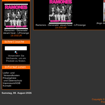
Jingo de
Ramones - Generatin' steam heat - LP/orange
18.00EUR
Ramones - Generatin'
steam heat - LP/orange
18.00EUR
Schnellsuche
Verwenden Sie
Stichworte, um ein
Produkt zu finden.
Informationen
Liefer- und
Versandkosten
Privatsphäre
und Datenschutz
Impressum/AGB
Kontakt
Samstag, 08. August 2026
Copyright 
Po