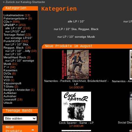
»
Zurück zur Katalog-Startseite
Kategorien
Kategorien
Lokalmatadore
(13)
Paketangebote->
(6)
alle LP / 10"
nur L
CDs->
(595)
LPs/10"
->
(453)
alle LP / 10"
(216)
nur LP / 10" Ska, Reggae, Black
nur LP/10" auf
Teenage Rebel
(13)
nur LP / 10" sonstige Musik
nur sonstige LP/10"
Punk/HC/Oi!
(182)
nur LP / 10" Ska,
Neue Produkte im August
Reggae, Black
(18)
nur LP / 10" ...billy
(10)
nur LP / 10"
Metal/Hard Rock
(3)
nur LP / 10" sonstige
Musik
(11)
7"->
(34)
Kassetten
DVDs
(6)
Videos
VCD
(1)
Namenlos - Freiheit, Gleichheit, Brüderlichkeit! -
Namenlos - Ar
Kapuzenpulli
LP
T-Shirts
(2)
14.00EUR
Badges / Anstecker
(1)
Aufkleber
Aufnäher
Lesestoff
(19)
Urlaub
Teenage Bands
Social Dis
Cock Sparrer - Same - LP
17.00EUR
Neue
Produkte