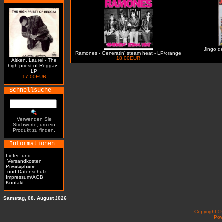
Jingo de
Ramones - Generatin' steam heat - LP/orange
18.00EUR
Aitken, Laurel - The
high priest of Reggae -
LP
17.00EUR
Schnellsuche
Verwenden Sie
Stichworte, um ein
Produkt zu finden.
Informationen
Liefer- und
Versandkosten
Privatsphäre
und Datenschutz
Impressum/AGB
Kontakt
Samstag, 08. August 2026
Copyright 
Po