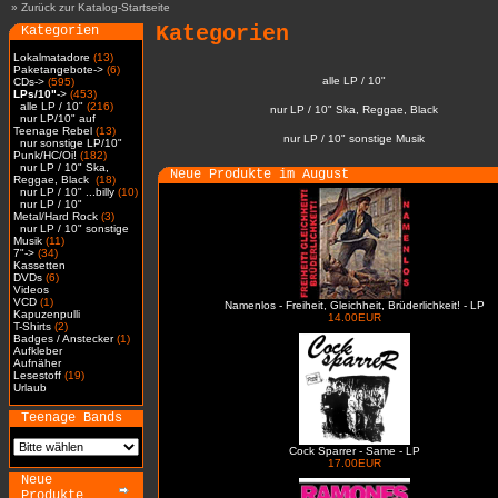
»
Zurück zur Katalog-Startseite
Kategorien
Kategorien
Lokalmatadore
(13)
Paketangebote->
(6)
alle LP / 10"
CDs->
(595)
LPs/10"
->
(453)
alle LP / 10"
(216)
nur LP / 10" Ska, Reggae, Black
nur LP/10" auf
Teenage Rebel
(13)
nur LP / 10" sonstige Musik
nur sonstige LP/10"
Punk/HC/Oi!
(182)
nur LP / 10" Ska,
Neue Produkte im August
Reggae, Black
(18)
nur LP / 10" ...billy
(10)
nur LP / 10"
Metal/Hard Rock
(3)
nur LP / 10" sonstige
Musik
(11)
7"->
(34)
Kassetten
DVDs
(6)
Videos
VCD
(1)
Namenlos - Freiheit, Gleichheit, Brüderlichkeit! - LP
Kapuzenpulli
14.00EUR
T-Shirts
(2)
Badges / Anstecker
(1)
Aufkleber
Aufnäher
Lesestoff
(19)
Urlaub
Teenage Bands
Cock Sparrer - Same - LP
17.00EUR
Neue
Produkte