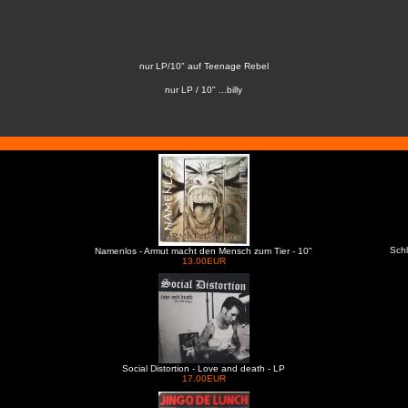
nur LP/10" auf Teenage Rebel
nur LP / 10" ...billy
Schl
Namenlos - Armut macht den Mensch zum Tier - 10"
13.00EUR
Social Distortion - Love and death - LP
17.00EUR