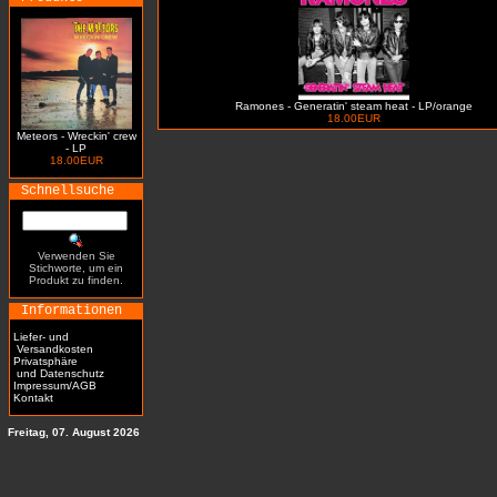
Ramones - Generatin' steam heat - LP/orange
18.00EUR
Meteors - Wreckin' crew
- LP
18.00EUR
Schnellsuche
Verwenden Sie
Stichworte, um ein
Produkt zu finden.
Informationen
Liefer- und
Versandkosten
Privatsphäre
und Datenschutz
Impressum/AGB
Kontakt
Freitag, 07. August 2026