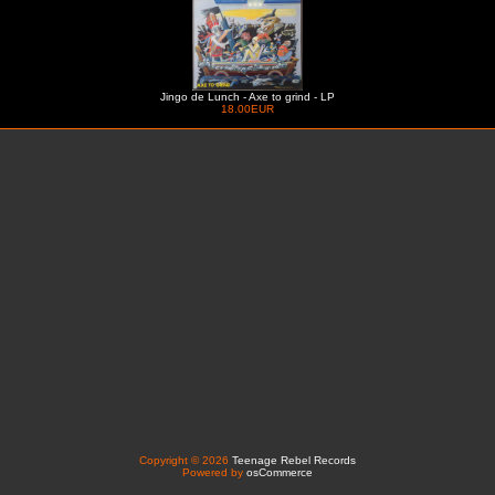
Jingo de Lunch - Axe to grind - LP
18.00EUR
Copyright © 2026
Teenage Rebel Records
Powered by
osCommerce