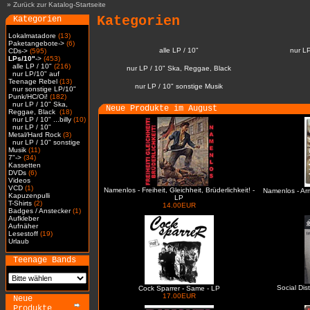
»
Zurück zur Katalog-Startseite
Kategorien
Kategorien
Lokalmatadore
(13)
Paketangebote->
(6)
alle LP / 10"
nur L
CDs->
(595)
LPs/10"
->
(453)
alle LP / 10"
(216)
nur LP / 10" Ska, Reggae, Black
nur LP/10" auf
Teenage Rebel
(13)
nur LP / 10" sonstige Musik
nur sonstige LP/10"
Punk/HC/Oi!
(182)
nur LP / 10" Ska,
Neue Produkte im August
Reggae, Black
(18)
nur LP / 10" ...billy
(10)
nur LP / 10"
Metal/Hard Rock
(3)
nur LP / 10" sonstige
Musik
(11)
7"->
(34)
Kassetten
DVDs
(6)
Videos
VCD
(1)
Namenlos - Freiheit, Gleichheit, Brüderlichkeit! -
Namenlos - Ar
Kapuzenpulli
LP
T-Shirts
(2)
14.00EUR
Badges / Anstecker
(1)
Aufkleber
Aufnäher
Lesestoff
(19)
Urlaub
Teenage Bands
Social Dis
Cock Sparrer - Same - LP
17.00EUR
Neue
Produkte