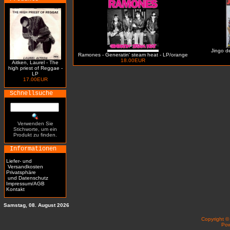
Jingo de
Ramones - Generatin' steam heat - LP/orange
18.00EUR
Aitken, Laurel - The
high priest of Reggae -
LP
17.00EUR
Schnellsuche
Verwenden Sie
Stichworte, um ein
Produkt zu finden.
Informationen
Liefer- und
Versandkosten
Privatsphäre
und Datenschutz
Impressum/AGB
Kontakt
Samstag, 08. August 2026
Copyright 
Po