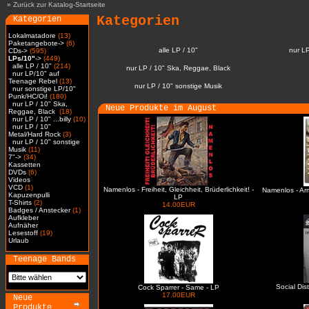
»
Zurück zur Katalog-Startseite
Kategorien
Kategorien
Lokalmatadore
(13)
Paketangebote->
(6)
alle LP / 10"
nur L
CDs->
(595)
LPs/10"
->
(449)
alle LP / 10"
(214)
nur LP / 10" Ska, Reggae, Black
nur LP/10" auf
Teenage Rebel
(13)
nur LP / 10" sonstige Musik
nur sonstige LP/10"
Punk/HC/Oi!
(180)
nur LP / 10" Ska,
Neue Produkte im August
Reggae, Black
(18)
nur LP / 10" ...billy
(10)
nur LP / 10"
Metal/Hard Rock
(3)
nur LP / 10" sonstige
Musik
(11)
7"->
(34)
Kassetten
DVDs
(6)
Videos
VCD
(1)
Namenlos - Freiheit, Gleichheit, Brüderlichkeit! -
Namenlos - Ar
Kapuzenpulli
LP
T-Shirts
(2)
14.00EUR
Badges / Anstecker
(1)
Aufkleber
Aufnäher
Lesestoff
(19)
Urlaub
Teenage Bands
Social Dis
Cock Sparrer - Same - LP
17.00EUR
Neue
Produkte