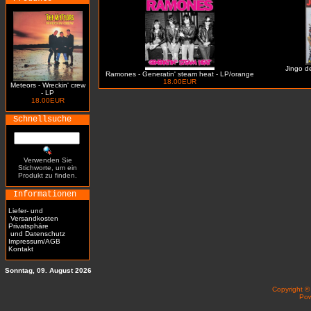
Jingo de
Ramones - Generatin' steam heat - LP/orange
18.00EUR
Meteors - Wreckin' crew
- LP
18.00EUR
Schnellsuche
Verwenden Sie
Stichworte, um ein
Produkt zu finden.
Informationen
Liefer- und
Versandkosten
Privatsphäre
und Datenschutz
Impressum/AGB
Kontakt
Sonntag, 09. August 2026
Copyright 
Po